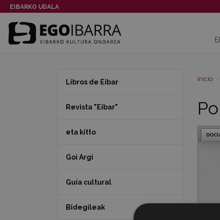
EIBARKO UDALA
E
Inicio
Libros de Eibar
Po
Revista "Eibar"
eta kitto
DOC
Goi Argi
Guía cultural
Bidegileak