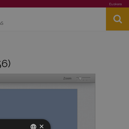
Euskara
AS
56)
Zoom
×