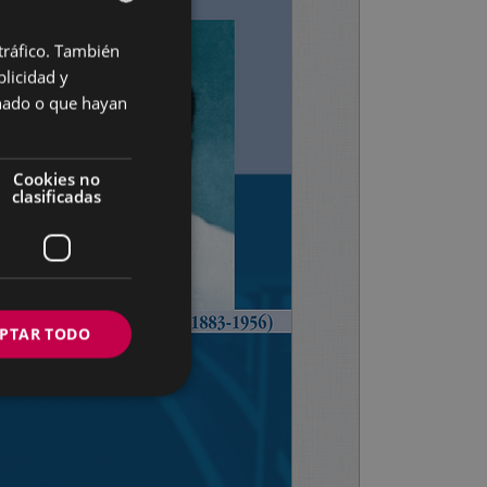
 tráfico. También
BASQUE
licidad y
SPANISH
onado o que hayan
Cookies no
clasificadas
PTAR TODO