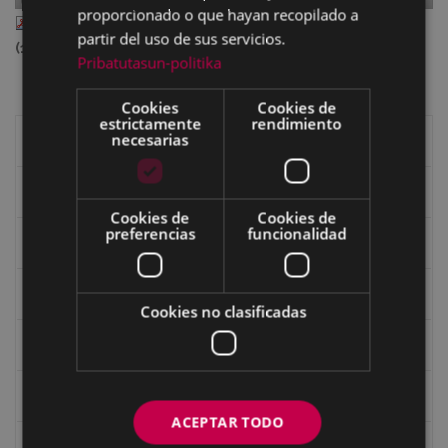
proporcionado o que hayan recopilado a
LIV EXFIBAR 2023 kat.pdf
— PDF document, 1.15 MB
partir del uso de sus servicios.
(1208013 bytes)
Pribatutasun-politika
Cookies
Cookies de
estrictamente
rendimiento
necesarias
Libros de Eibar
Revista "Eibar"
Cookies de
Cookies de
preferencias
funcionalidad
eta kitto
Goi Argi
Cookies no clasificadas
Guía cultural
Bidegileak
ACEPTAR TODO
Revista "Gure Herria"