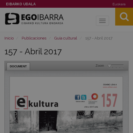
EIBARKO UDALA
Euskara
Toggle
navigation
Inicio
Publicaciones
Guía cultural
157 - Abril 2017
157 - Abril 2017
Zoom
DOCUMENT