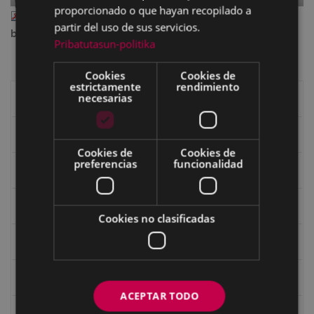
proporcionado o que hayan recopilado a
apirila 17 abril.pdf
— PDF document, 2.96 MB (3104421
partir del uso de sus servicios.
bytes)
Pribatutasun-politika
Cookies
Cookies de
estrictamente
rendimiento
necesarias
Libros de Eibar
Revista "Eibar"
Cookies de
Cookies de
preferencias
funcionalidad
eta kitto
Goi Argi
Cookies no clasificadas
Guía cultural
Bidegileak
ACEPTAR TODO
Revista "Gure Herria"