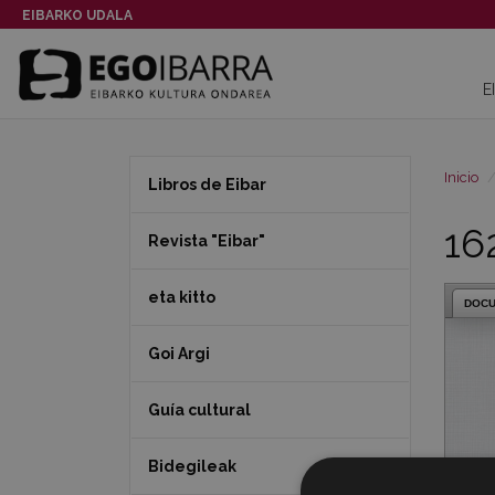
EIBARKO UDALA
E
Inicio
Libros de Eibar
16
Revista "Eibar"
eta kitto
DOC
Goi Argi
Guía cultural
Bidegileak