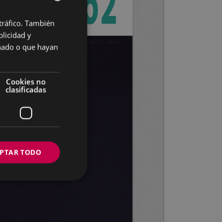
 tráfico. También
BASQUE
licidad y
SPANISH
onado o que hayan
Cookies no
clasificadas
PTAR TODO