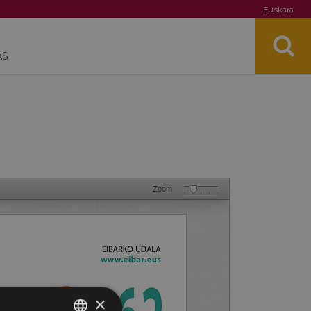
Euskara
AS
Zoom
×