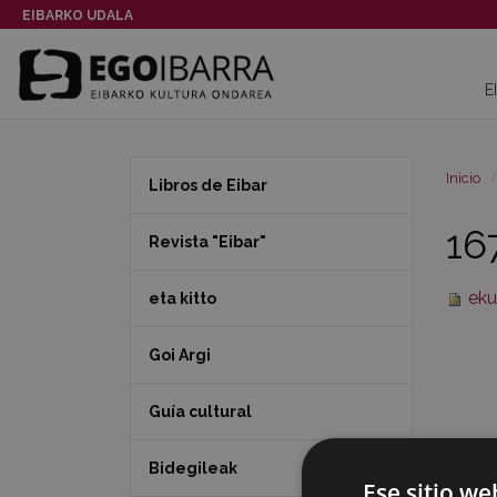
EIBARKO UDALA
E
Inicio
Libros de Eibar
16
Revista "Eibar"
eku
eta kitto
Goi Argi
Guía cultural
Bidegileak
Ese sitio we