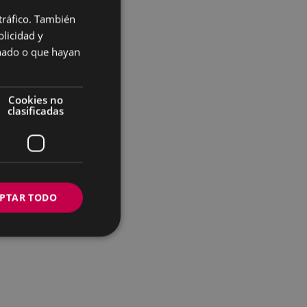
 tráfico. También
BASQUE
licidad y
SPANISH
onado o que hayan
Cookies no
clasificadas
PTAR TODO