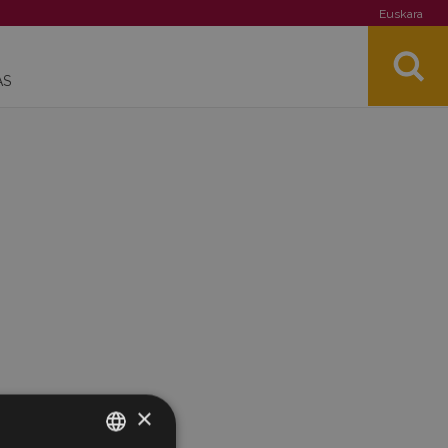
Euskara
AS
×