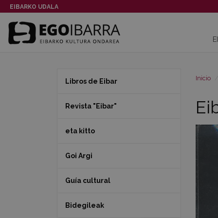
EIBARKO UDALA
E
Inicio
Libros de Eibar
Ei
Revista "Eibar"
eta kitto
Goi Argi
Guía cultural
Bidegileak