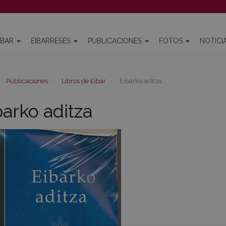
IBAR
EIBARRESES
PUBLICACIONES
FOTOS
NOTICI
Publicaciones
Libros de Eibar
Eibarko aditza
barko aditza