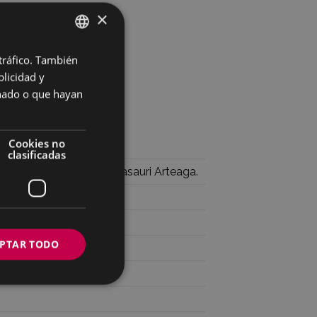
×
 tráfico. También
BASQUE
licidad y
SPANISH
onado o que hayan
Cookies no
clasificadas
a. Arduraduna: Serafin Basauri Arteaga.
PTAR TODO