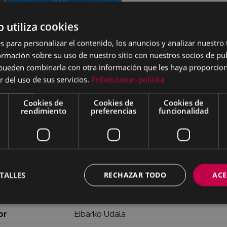
b utiliza cookies
s para personalizar el contenido, los anuncios y analizar nuestro
mación sobre su uso de nuestro sitio con nuestros socios de pub
s pueden combinarla con otra información que les haya proporci
r del uso de sus servicios.
Pribatutasun-politika
Cookies de
Cookies de
Cookies de
rendimiento
preferencias
funcionalidad
ores
Aditz-batzordia. Eibarko Euskara Mintegi
ha
1998
N
84-89696-03-9
TALLES
RECHAZAR TODO
ACE
ero de páginas
233
io
6 €
or
Eibarko Udala