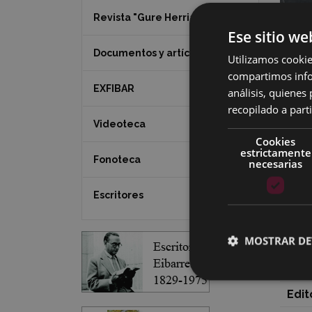
Revista "Gure Herria"
Ese sitio we
Documentos y artículos
Utilizamos cookie
compartimos infor
EXFIBAR
análisis, quiene
recopilado a parti
Videoteca
Cookies
estrictamente
Fonoteca
necesarias
Aut
Fec
Escritores
ISB
MOSTRAR DE
Núm
Prec
Edit