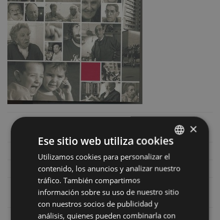
Asier Sarasua, Aintzane Agirrebeña
×
Autores
eta Leire Zenarruzabeitia.
Ese sitio web utiliza cookies
Fecha
2005
Utilizamos cookies para personalizar el
BASQUE
contenido, los anuncios y analizar nuestro
ISBN
84-89696-40-3
SPANISH
tráfico. También compartimos
Número de
información sobre su uso de nuestro sitio
540
páginas
con nuestros socios de publicidad y
análisis, quienes pueden combinarla con
Precio
15 €