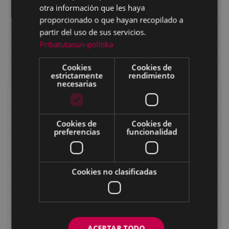
otra información que les haya
Editor
Eibarko Udala
proporcionado o que hayan recopilado a
partir del uso de sus servicios.
Sección
Euskara Batzordea
Pribatutasun-politika
Colección
Eibarko Euskara
Cookies
Cookies de
estrictamente
rendimiento
necesarias
Libros de Eibar
Cookies de
Cookies de
Revista "Eibar"
preferencias
funcionalidad
eta kitto
Cookies no clasificadas
Goi Argi
Guía cultural
Bidegileak
ACEPTAR TODO