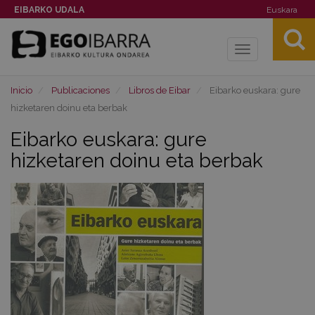
EIBARKO UDALA
Euskara
Toggle
navigation
Inicio
Publicaciones
Libros de Eibar
Eibarko euskara: gure
hizketaren doinu eta berbak
Eibarko euskara: gure
hizketaren doinu eta berbak