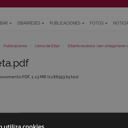
IBAR
EIBARRESES
PUBLICACIONES
FOTOS
NOTICI
Publicaciones
Libros de Eibar
Eibarko euskara: izen sintagmaren 
eta.pdf
ocumento PDF, 1.13 MB (1186953 bytes)
b utiliza cookies