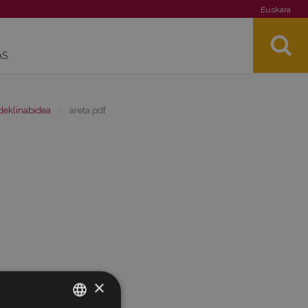
Euskara
AS
deklinabidea
areta.pdf
×