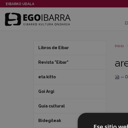
EIBARKO UDALA
E
Inicio
Libros de Eibar
ar
Revista "Eibar"
eta kitto
— D
Goi Argi
Guía cultural
Bidegileak
Ese sitio we