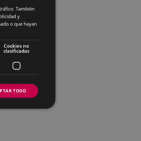
 tráfico. También
BASQUE
licidad y
SPANISH
onado o que hayan
Cookies no
clasificadas
PTAR TODO