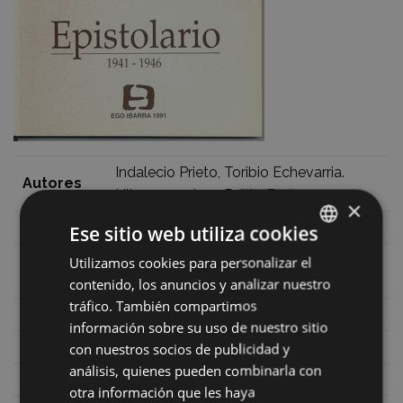
Indalecio Prieto, Toribio Echevarria.
Autores
Hitzaurrea: Juan Pablo Fusi.
×
Fecha
1991
Ese sitio web utiliza cookies
Depósito
Utilizamos cookies para personalizar el
BASQUE
SS. 222-1991
legal
contenido, los anuncios y analizar nuestro
SPANISH
tráfico. También compartimos
ISBN
84-7086-273-1
información sobre su uso de nuestro sitio
Precio
6 €
con nuestros socios de publicidad y
análisis, quienes pueden combinarla con
Editor
Eibarko udala, Ego Ibarra Batzordea
otra información que les haya