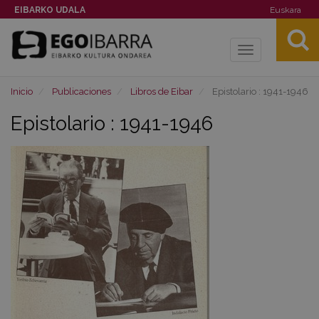
EIBARKO UDALA
Euskara
Toggle
navigation
Inicio
Publicaciones
Libros de Eibar
Epistolario : 1941-1946
Epistolario : 1941-1946