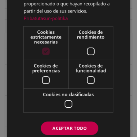
Sección
Ego Ibarra
proporcionado o que hayan recopilado a
partir del uso de sus servicios.
Colección
Ego Ibarra bilduma (3)
Pribatutasun-politika
Cookies
Cookies de
estrictamente
rendimiento
Libros de Eibar
necesarias
Revista "Eibar"
Cookies de
Cookies de
preferencias
funcionalidad
eta kitto
Goi Argi
Cookies no clasificadas
Guía cultural
Bidegileak
ACEPTAR TODO
Revista "Gure Herria"