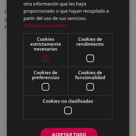
Colección
Documento, 35
otra información que les haya
proporcionado o que hayan recopilado a
Publicado originalmente el año 1983 por la Caja de
partir del uso de sus servicios.
Ahorros Provincial, la comisión Ego Ibarra la presenta en
Pribatutasun-politika
formato PDF el año 2012.
Cookies
Cookies de
estrictamente
rendimiento
necesarias
Libros de Eibar
Revista "Eibar"
Cookies de
Cookies de
preferencias
funcionalidad
eta kitto
Cookies no clasificadas
Goi Argi
Guía cultural
Bidegileak
ACEPTAR TODO