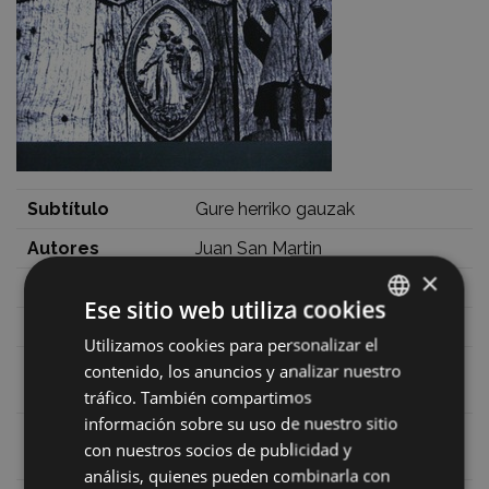
Subtítulo
Gure herriko gauzak
Autores
Juan San Martin
×
Fecha
1983
Ese sitio web utiliza cookies
ISBN
84-7580-016-5
Utilizamos cookies para personalizar el
BASQUE
Número de
contenido, los anuncios y analizar nuestro
415
SPANISH
páginas
tráfico. También compartimos
información sobre su uso de nuestro sitio
Gipuzkoako Aurrezki Kutxa
Editor
con nuestros socios de publicidad y
Probintziala
análisis, quienes pueden combinarla con