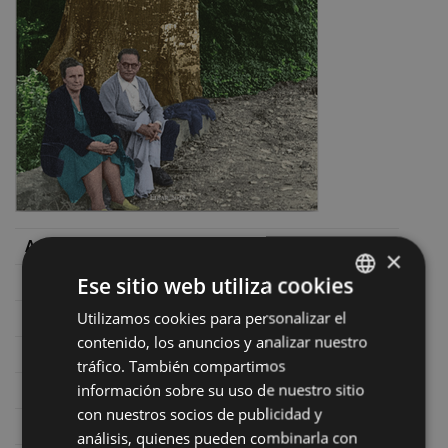
Autores
Toribio Etxebarria Ibarbia
×
Ese sitio web utiliza cookies
Fecha
2018
Utilizamos cookies para personalizar el
BASQUE
ISBN
978-84-89696-59-4
contenido, los anuncios y analizar nuestro
SPANISH
Número de páginas
494
tráfico. También compartimos
información sobre su uso de nuestro sitio
Editor
Eibarko Udala
con nuestros socios de publicidad y
Colección
Ego Ibarra
análisis, quienes pueden combinarla con