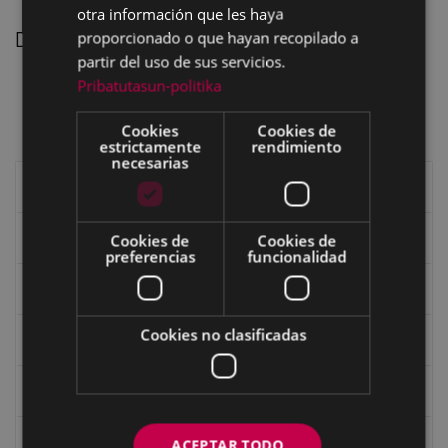
otra información que les haya
proporcionado o que hayan recopilado a
Descarga en formato PDF
partir del uso de sus servicios.
VIAJE POR EL PAIS DE LOS RECUERDOS.pdf
Pribatutasun-politika
Ikusi
Deskargatu
Cookies
Cookies de
estrictamente
rendimiento
necesarias
Libros de Eibar
Revista "Eibar"
Cookies de
Cookies de
preferencias
funcionalidad
eta kitto
Cookies no clasificadas
Goi Argi
Guía cultural
Bidegileak
ACEPTAR TODO