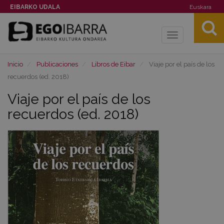
EIBARKO UDALA
Euskara
Toggle
navigation
Inicio
Publicaciones
Libros de Eibar
Viaje por el país de los
recuerdos (ed. 2018)
Viaje por el país de los
recuerdos (ed. 2018)