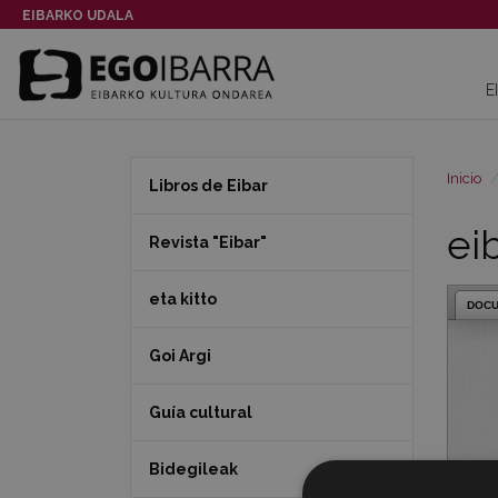
EIBARKO UDALA
E
Inicio
Libros de Eibar
ei
Revista "Eibar"
eta kitto
DOC
Goi Argi
Guía cultural
Bidegileak