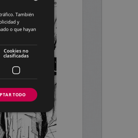
 tráfico. También
BASQUE
licidad y
SPANISH
onado o que hayan
Cookies no
clasificadas
PTAR TODO