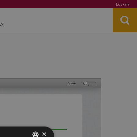
Euskara
AS
Zoom
×