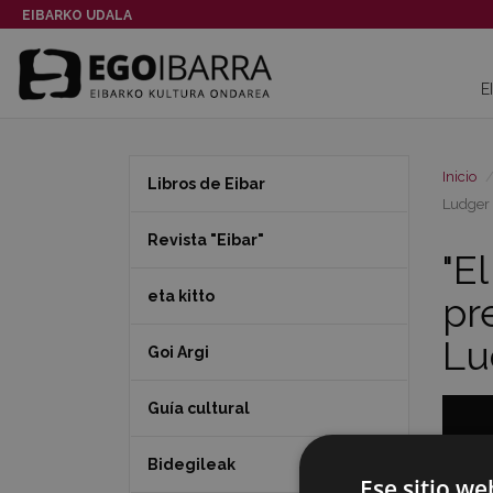
EIBARKO UDALA
E
Inicio
Libros de Eibar
Ludger
Revista "Eibar"
"E
eta kitto
pr
Lu
Goi Argi
Guía cultural
Bidegileak
Ese sitio we