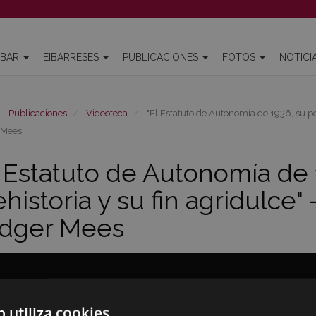
IBAR
EIBARRESES
PUBLICACIONES
FOTOS
NOTICI
Publicaciones
Videoteca
"El Estatuto de Autonomía de 1936, su pol
 Mees
l Estatuto de Autonomía de
ehistoria y su fin agridulce"
dger Mees
b utiliza cookies