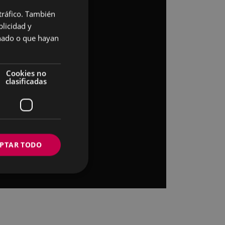
 tráfico. También
BASQUE
licidad y
SPANISH
onado o que hayan
Cookies no
clasificadas
PTAR TODO