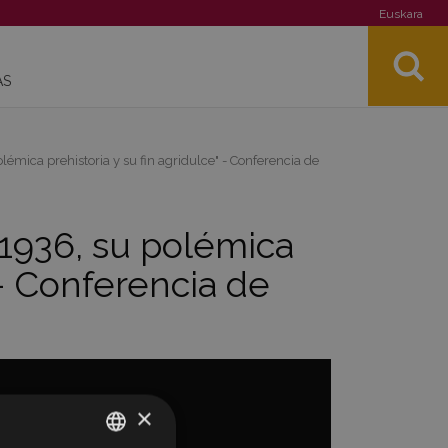
Euskara
AS
émica prehistoria y su fin agridulce" - Conferencia de
 1936, su polémica
 - Conferencia de
×