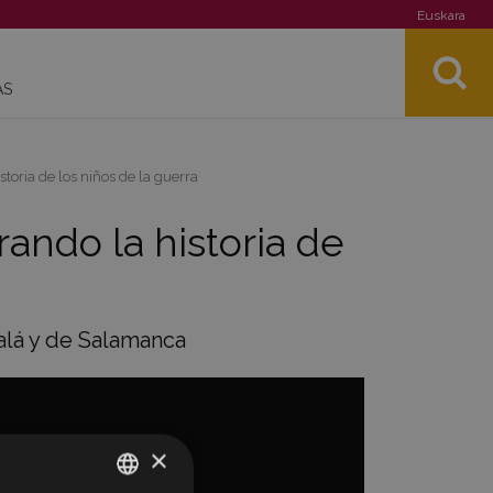
Euskara
AS
toria de los niños de la guerra
ando la historia de
alá y de Salamanca
×