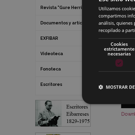
Revista "Gure Herria"
Utilizamos cookie
compartimos infor
análisis, quiene
Documentos y artículos
recopilado a parti
EXFIBAR
Cookies
estrictamente
necesarias
Videoteca
Fonoteca
Escritores
MOSTRAR DE
Downl