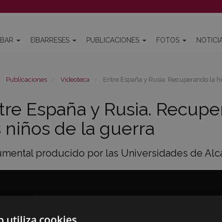
IBAR
EIBARRESES
PUBLICACIONES
FOTOS
NOTICI
Publicaciones
Videoteca
Entre España y Rusia. Recuperando la his
tre España y Rusia. Recuper
s niños de la guerra
mental producido por las Universidades de Alc
b utiliza cookies