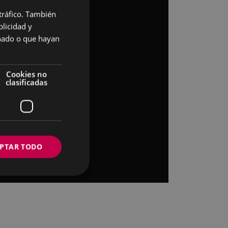
 tráfico. También
BASQUE
licidad y
SPANISH
onado o que hayan
Cookies no
clasificadas
PTAR TODO