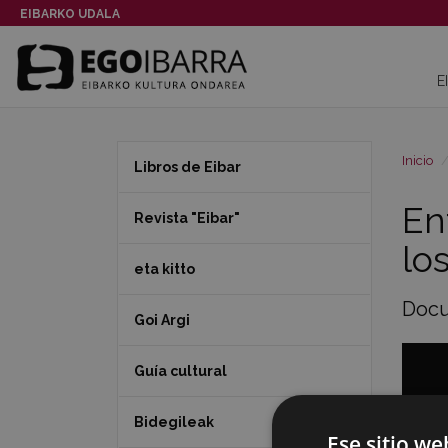
EIBARKO UDALA
E
Inicio
Libros de Eibar
En
Revista "Eibar"
lo
eta kitto
Docu
Goi Argi
Guía cultural
Bidegileak
Ese sitio we