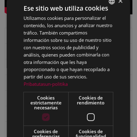
×
Ese sitio web utiliza cookies
Utilizamos cookies para personalizar el
BASQUE
contenido, los anuncios y analizar nuestro
SPANISH
tráfico. También compartimos
Libros de Eibar
información sobre su uso de nuestro sitio
con nuestros socios de publicidad y
Revista "Eibar"
análisis, quienes pueden combinarla con
otra información que les haya
eta kitto
proporcionado o que hayan recopilado a
partir del uso de sus servicios.
Goi Argi
Pribatutasun-politika
Cookies
Cookies de
Guía cultural
estrictamente
rendimiento
necesarias
Bidegileak
Revista "Gure Herria"
Cookies de
Cookies de
preferencias
funcionalidad