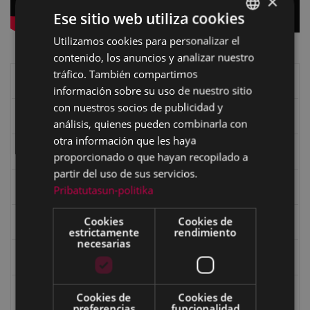
×
Ese sitio web utiliza cookies
Utilizamos cookies para personalizar el
BASQUE
contenido, los anuncios y analizar nuestro
SPANISH
tráfico. También compartimos
Libros de Eibar
información sobre su uso de nuestro sitio
con nuestros socios de publicidad y
Revista "Eibar"
análisis, quienes pueden combinarla con
otra información que les haya
eta kitto
proporcionado o que hayan recopilado a
partir del uso de sus servicios.
Goi Argi
Pribatutasun-politika
Cookies
Cookies de
Guía cultural
estrictamente
rendimiento
necesarias
Bidegileak
Revista "Gure Herria"
Cookies de
Cookies de
preferencias
funcionalidad