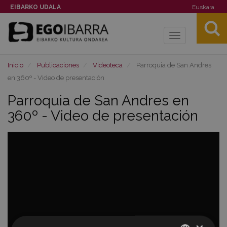
EIBARKO UDALA
Euskara
Toggle
navigation
Inicio
Publicaciones
Videoteca
Parroquia de San Andres
en 360º - Video de presentación
Parroquia de San Andres en
360º - Video de presentación