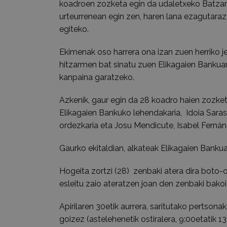
koadroen zozketa egin da udaletxeko Batzar A
urteurrenean egin zen, haren lana ezagutaraz
egiteko.
Ekimenak oso harrera ona izan zuen herriko j
hitzarmen bat sinatu zuen Elikagaien Bankua
kanpaina garatzeko.
Azkenik, gaur egin da 28 koadro haien zozket
Elikagaien Bankuko lehendakaria, Idoia Sara
ordezkaria eta Josu Mendicute, Isabel Fernán
Gaurko ekitaldian, alkateak Elikagaien Bankua
Hogeita zortzi (28) zenbaki atera dira boto-
esleitu zaio ateratzen joan den zenbaki bakoi
Apirilaren 30etik aurrera, saritutako pertsona
goizez (astelehenetik ostiralera, 9:00etatik 