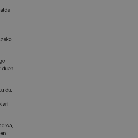
0
 alde
tzeko
igo
k duen
tu du.
iari
adroa,
ren