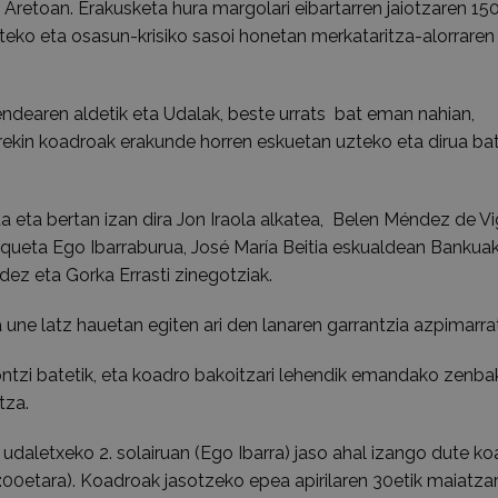
retoan. Erakusketa hura margolari eibartarren jaiotzaren 15
teko eta osasun-krisiko sasoi honetan merkataritza-alorraren
endearen aldetik eta Udalak, beste urrats bat eman nahian,
rekin koadroak erakunde horren eskuetan uzteko eta dirua ba
a eta bertan izan dira Jon Iraola alkatea, Belen Méndez de V
squeta Ego Ibarraburua, José María Beitia eskualdean Bankua
dez eta Gorka Errasti zinegotziak.
 une latz hauetan egiten ari den lanaren garrantzia azpimarra
ontzi batetik, eta koadro bakoitzari lehendik emandako zenbak
tza.
k udaletxeko 2. solairuan (Ego Ibarra) jaso ahal izango dute ko
13:00etara). Koadroak jasotzeko epea apirilaren 30etik maiatza