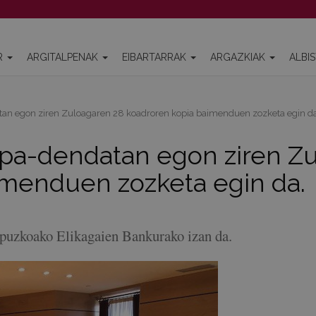
R
ARGITALPENAK
EIBARTARRAK
ARGAZKIAK
ALBI
tan egon ziren Zuloagaren 28 koadroren kopia baimenduen zozketa egin da
ropa-dendatan egon ziren Z
imenduen zozketa egin da.
ipuzkoako Elikagaien Bankurako izan da.