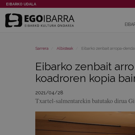
EIBARKO UDALA
EIBA
Sarrera
Albisteak
Eibarko zenbait arropa-denda
Eibarko zenbait ar
koadroren kopia ba
2021/04/28
Txartel-salmentarekin batutako dirua G