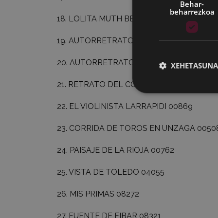
Behar-
beharrezkoa
18.
LOLITA MUTH BEN MAACHA
01501
19.
AUTORRETRATO DE IGNACIO ZULOAG
20.
AUTORRETRATO
06001
XEHETASUNA
21.
RETRATO DEL CONDE DE CAMPO ALE
22.
EL VIOLINISTA LARRAPIDI
00869
23.
CORRIDA DE TOROS EN UNZAGA
0050
24.
PAISAJE DE LA RIOJA
00762
25.
VISTA DE TOLEDO
04055
26.
MIS PRIMAS
08272
27.
FUENTE DE EIBAR
08321