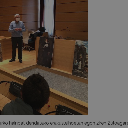
arko hainbat dendatako erakusleihoetan egon ziren Zuloagar