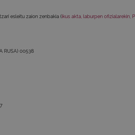
ri esleitu zaion zenbakia (
ikus akta, laburpen ofizialarekin,
A RUSA)
00538
7