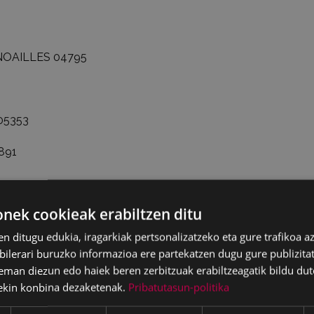
NOAILLES
04795
05353
891
ek cookieak erabiltzen ditu
en ditugu edukia, iragarkiak pertsonalizatzeko eta gure trafikoa a
4
lerari buruzko informazioa ere partekatzen dugu gure publizitate
eman diezun edo haiek beren zerbitzuak erabiltzeagatik bildu dut
0058
ekin konbina dezaketenak.
Pribatutasun-politika
R
00080