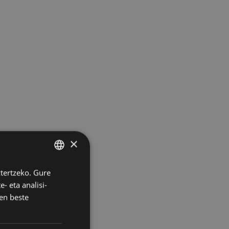
×
ztertzeko. Gure
BASQUE
- eta analisi-
SPANISH
en beste