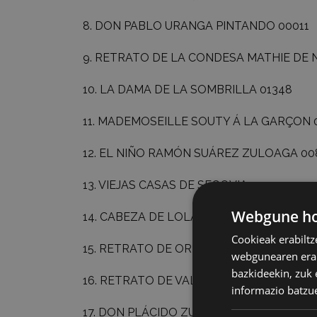
8.
DON PABLO URANGA PINTANDO
00011
9.
RETRATO DE LA CONDESA MATHIE DE 
10.
LA DAMA DE LA SOMBRILLA
01348
11.
MADEMOSEILLE SOUTY Á LA GARÇON
12.
EL NIÑO RAMÓN SUÁREZ ZULOAGA
00
13.
VIEJAS CASAS DE SEGOVIA
05501
Webgune hon
14.
CABEZA DE LOLA
00883
Cookieak erabiltz
15.
RETRATO DE ORTEGA Y GASSET
0004
webgunearen erabi
bazkideekin, zuk 
16.
RETRATO DE VALENTINE DETHOMAS
0
informazio batzu
17.
DON PLÁCIDO ZULOAGA EN SU TALLE