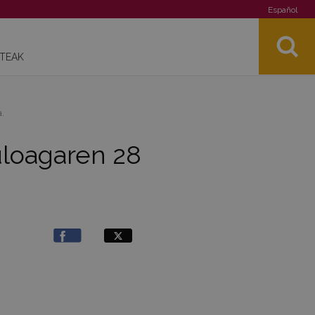
Español
STEAK
.
uloagaren 28