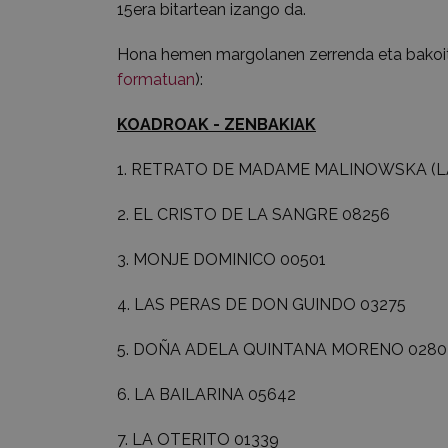
15era bitartean izango da.
Hona hemen margolanen zerrenda eta bakoitza
formatuan
):
KOADROAK - ZENBAKIAK
1.
RETRATO DE MADAME MALINOWSKA (L
2.
EL CRISTO DE LA SANGRE
08256
3.
MONJE DOMINICO
00501
4.
LAS PERAS DE DON GUINDO
03275
5.
DOÑA ADELA QUINTANA MORENO
0280
6.
LA BAILARINA
05642
7.
LA OTERITO
01339