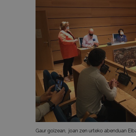
Gaur goizean, joan zen urteko abenduan Eib