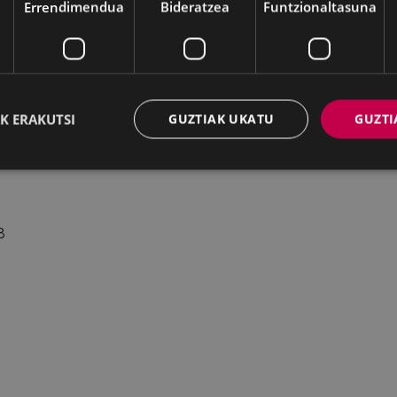
Errendimendua
Bideratzea
Funtzionaltasuna
A DE CAZADOR
02759
K ERAKUTSI
GUZTIAK UKATU
GUZTI
GRE
05771
8