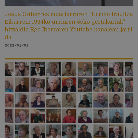
Jesus Gutiérrez eibartarraren "Urriko Iraultza
Eibarren: 1934ko urriaren 5eko gertakariak"
hitzaldia Ego Ibarraren Youtube kanalean jarri
da
2022/04/01