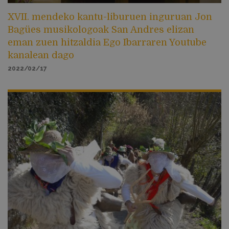
XVII. mendeko kantu-liburuen inguruan Jon
Bagües musikologoak San Andres elizan
eman zuen hitzaldia Ego Ibarraren Youtube
kanalean dago
2022/02/17