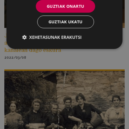
GUZTIAK ONARTU
GUZTIAK UKATU
Jose Antonio Azpiazuren “Elkano eta Eibarko
XEHETASUNAK ERAKUTSI
armak” hitzaldia Ego Ibarraren Youtube
kanalean dago eskura
2022/03/08