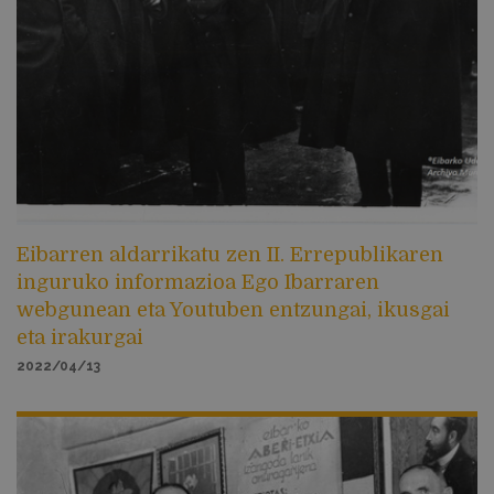
Eibarren aldarrikatu zen II. Errepublikaren
inguruko informazioa Ego Ibarraren
webgunean eta Youtuben entzungai, ikusgai
eta irakurgai
2022/04/13