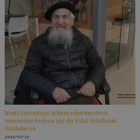
Iñaki Larrañaga artista eibartarraren
omenezko bideoa igo du Udal Artxiboak
Youtube-ra
2022/02/22