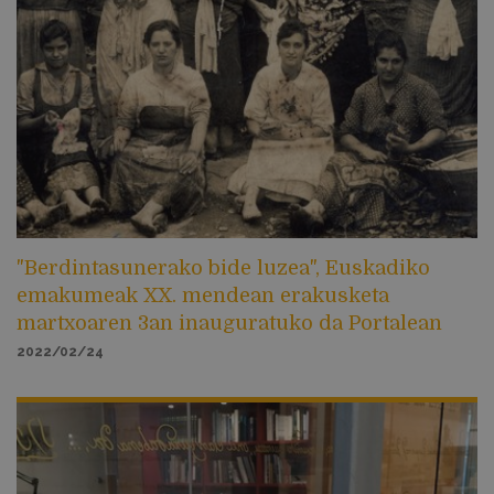
"Berdintasunerako bide luzea", Euskadiko
emakumeak XX. mendean erakusketa
martxoaren 3an inauguratuko da Portalean
2022/02/24