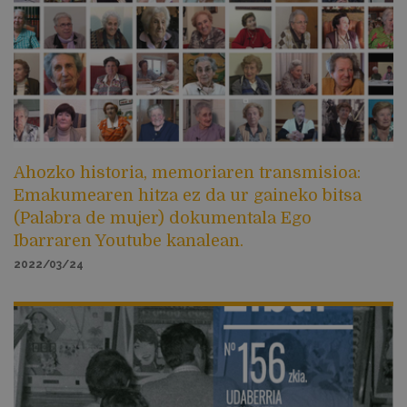
Ahozko historia, memoriaren transmisioa:
Emakumearen hitza ez da ur gaineko bitsa
(Palabra de mujer) dokumentala Ego
Ibarraren Youtube kanalean.
2022/03/24