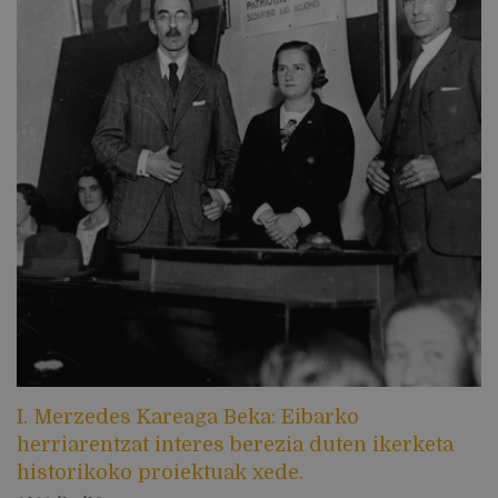
I. Merzedes Kareaga Beka: Eibarko
herriarentzat interes berezia duten ikerketa
historikoko proiektuak xede.