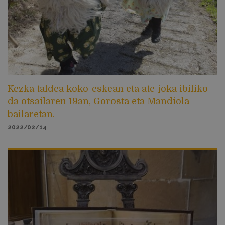
Kezka taldea koko-eskean eta ate-joka ibiliko
da otsailaren 19an, Gorosta eta Mandiola
bailaretan.
2022/02/14