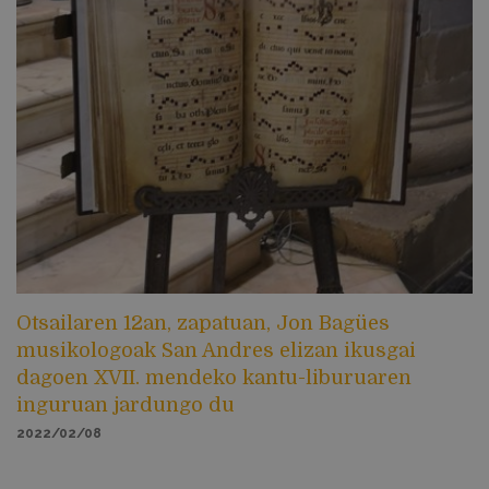
Otsailaren 12an, zapatuan, Jon Bagües
musikologoak San Andres elizan ikusgai
dagoen XVII. mendeko kantu-liburuaren
inguruan jardungo du
2022/02/08