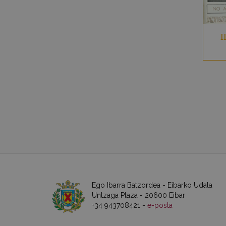
I
Ego Ibarra Batzordea - Eibarko Udala
Untzaga Plaza - 20600 Eibar
+34 943708421 -
e-posta