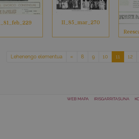
II_85_mar_270
I_81_feb_229
Reesc
Lehenengo elementua
«
8
9
10
11
12
WEB MAPA
IRISGARRITASUNA
K