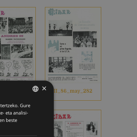
×
II_86_may_282
89_nov_316
ztertzeko. Gure
BASQUE
- eta analisi-
SPANISH
en beste