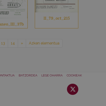
II_79_oct_215
aneo_III_37b
13
14
»
Azken elementua
ONTAKTUA
BATZORDEA
LEGE OHARRA
COOKIEAK