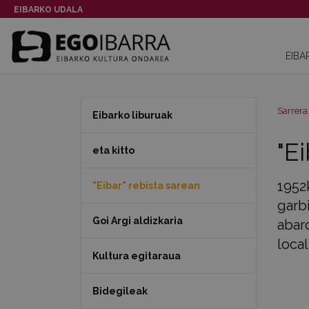
EIBARKO UDALA
EIBA
Sarrera
Eibarko liburuak
"E
eta kitto
1952k
"Eibar" rebista sarean
garb
Goi Argi aldizkaria
abar
local"
Kultura egitaraua
Bidegileak