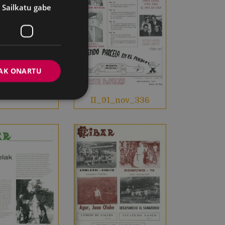
Sailkatu gabe
AK ONARTU
77_dic_197
II_91_nov_336