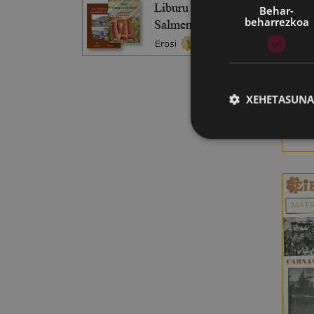
Behar-
beharrezkoa
XEHETASUNA
I