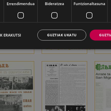
Errendimendua
Bideratzea
Funtzionaltasuna
K ERAKUTSI
GUZTIAK UKATU
GUZTI
II_
I_78_nov_206
III_43_SAN_JUANAK_95_6