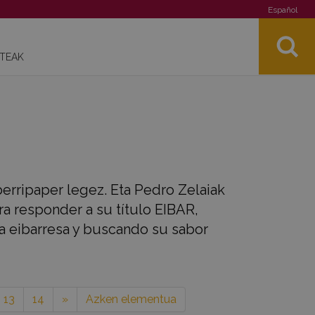
Español
STEAK
 berripaper legez. Eta Pedro Zelaiak
ra responder a su título EIBAR,
da eibarresa y buscando su sabor
13
14
»
Azken elementua