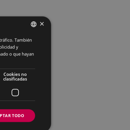
×
 tráfico. También
BASQUE
licidad y
SPANISH
onado o que hayan
Cookies no
clasificadas
PTAR TODO