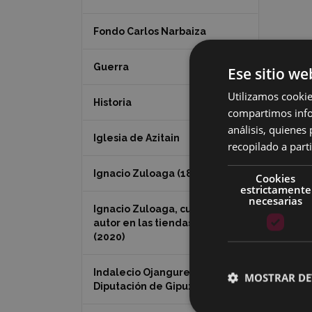
Fondo Carlos Narbaiza
Guerra
Ese sitio we
Utilizamos cookie
Historia
compartimos infor
análisis, quiene
Iglesia de Azitain
recopilado a parti
Ignacio Zuloaga (1870-2020)
Cookies
estrictamente
necesarias
Ignacio Zuloaga, cuadros del
autor en las tiendas de Eibar
(2020)
Indalecio Ojanguren
MOSTRAR DE
Diputación de Gipuzkoa