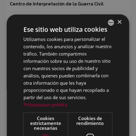
Centro de Interpretación de la Guerra Civil
×
Ciclismo
Ese sitio web utiliza cookies
Ciclismo "A rueda"
Utilizamos cookies para personalizar el
BASQUE
contenido, los anuncios y analizar nuestro
SPANISH
Dibujos de Julen Zabaleta
tráfico. También compartimos
información sobre su uso de nuestro sitio
Eibar desde el aire
con nuestros socios de publicidad y
análisis, quienes pueden combinarla con
Eibartarren ahotan
otra información que les haya
proporcionado o que hayan recopilado a
partir del uso de sus servicios.
Ermitas
Pribatutasun-politika
Fondo Bolumburu
Cookies
Cookies de
estrictamente
rendimiento
necesarias
Fondo Carlos Narbaiza