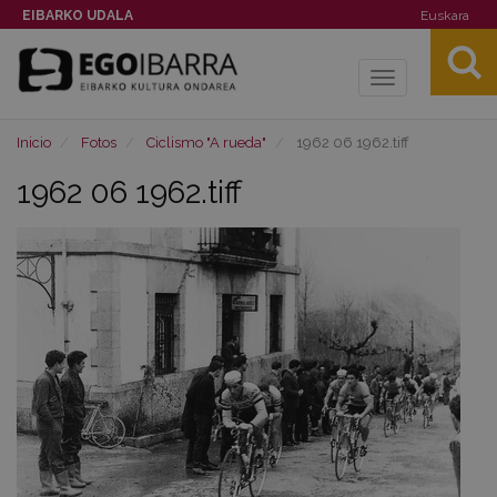
EIBARKO UDALA
Euskara
Toggle
navigation
Inicio
Fotos
Ciclismo "A rueda"
1962 06 1962.tiff
1962 06 1962.tiff