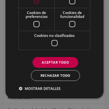
Guerra
Cookies de
Cookies de
preferencias
funcionalidad
Historia
Iglesia de Azitain
Cookies no clasificadas
Ignacio Zuloaga (1870-2020)
Ignacio Zuloaga, cuadros del autor en las tiendas de
Eibar (2020)
ACEPTAR TODO
Indalecio Ojanguren Diputación de Gipuzkoa
RECHAZAR TODO
Juan Antonio Palacios HARRIA
MOSTRAR DETALLES
Koko Dantzak