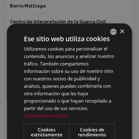
Barrio Maltzaga
Centro de Interpretación de la Guerra Civil
×
Ese sitio web utiliza cookies
Ciclismo
Utilizamos cookies para personalizar el
BASQUE
Ciclismo "A rueda"
contenido, los anuncios y analizar nuestro
SPANISH
tráfico. También compartimos
Dibujos de Julen Zabaleta
información sobre su uso de nuestro sitio
con nuestros socios de publicidad y
Eibar desde el aire
análisis, quienes pueden combinarla con
otra información que les haya
proporcionado o que hayan recopilado a
Eibartarren ahotan
partir del uso de sus servicios.
Pribatutasun-politika
Ermitas
Cookies
Cookies de
Fondo Bolumburu
estrictamente
rendimiento