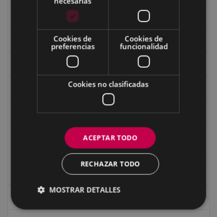
necesarias
Fondo Carlos Narbaiza
Cookies de
Cookies de
Guerra
preferencias
funcionalidad
Historia
Cookies no clasificadas
Iglesia de Azitain
Ignacio Zuloaga (1870-2020)
ACEPTAR TODO
Ignacio Zuloaga, cuadros del autor en las tiendas de
Eibar (2020)
RECHAZAR TODO
Indalecio Ojanguren Diputación de Gipuzkoa
MOSTRAR DETALLES
Juan Antonio Palacios HARRIA