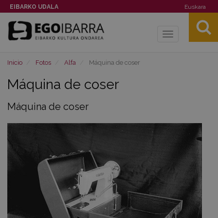
EIBARKO UDALA
Euskara
Toggle
navigation
Inicio
Fotos
Alfa
Máquina de coser
Máquina de coser
Máquina de coser