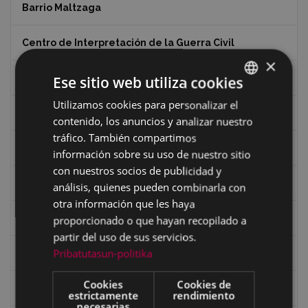
Barrio Maltzaga
Centro de Interpretación de la Guerra Civil
×
Ciclismo
Ese sitio web utiliza cookies
Utilizamos cookies para personalizar el
BASQUE
Ciclismo "A rueda"
contenido, los anuncios y analizar nuestro
SPANISH
tráfico. También compartimos
Dibujos de Julen Zabaleta
información sobre su uso de nuestro sitio
con nuestros socios de publicidad y
Eibar desde el aire
análisis, quienes pueden combinarla con
otra información que les haya
Eibartarren ahotan
proporcionado o que hayan recopilado a
partir del uso de sus servicios.
Pribatutasun-politika
Ermitas
Cookies
Cookies de
Fondo Bolumburu
estrictamente
rendimiento
necesarias