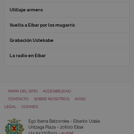
Utillaje armero
Vuelta a Eibar por los mugarris
Grabación Ustekabe
La radio en Eibar
MAPA DEL SITIO
ACCESIBILIDAD
CONTACTO
SOBRE NOSOTROS
AVISO
LEGAL
COOKIES
Ego Ibarra Batzordea - Eibarko Udala
Untzaga Plaza - 20600 Eibar
+34 943708421 -
e-mail