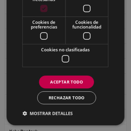
Fondo Carlos Narbaiza
Guerra
Cookies de
Cookies de
preferencias
funcionalidad
Historia
Cookies no clasificadas
Iglesia de Azitain
Ignacio Zuloaga (1870-2020)
Ignacio Zuloaga, cuadros del autor en las tiendas de
ACEPTAR TODO
Eibar (2020)
RECHAZAR TODO
Indalecio Ojanguren Diputación de Gipuzkoa
MOSTRAR DETALLES
Juan Antonio Palacios HARRIA