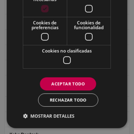
Fondo Carlos Narbaiza
Guerra
Cookies de
Cookies de
preferencias
funcionalidad
Historia
Cookies no clasificadas
Iglesia de Azitain
Ignacio Zuloaga (1870-2020)
Ignacio Zuloaga, cuadros del autor en las tiendas de
ACEPTAR TODO
Eibar (2020)
RECHAZAR TODO
Indalecio Ojanguren Diputación de Gipuzkoa
MOSTRAR DETALLES
Juan Antonio Palacios HARRIA