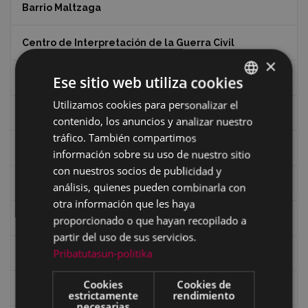
Barrio Maltzaga
Centro de Interpretación de la Guerra Civil
×
Ciclismo
Ese sitio web utiliza cookies
Utilizamos cookies para personalizar el
BASQUE
Ciclismo "A rueda"
contenido, los anuncios y analizar nuestro
SPANISH
tráfico. También compartimos
Dibujos de Julen Zabaleta
información sobre su uso de nuestro sitio
con nuestros socios de publicidad y
Eibar desde el aire
análisis, quienes pueden combinarla con
otra información que les haya
Eibartarren ahotan
proporcionado o que hayan recopilado a
partir del uso de sus servicios.
Pribatutasun-politika
Ermitas
Cookies
Cookies de
Fondo Bolumburu
estrictamente
rendimiento
necesarias