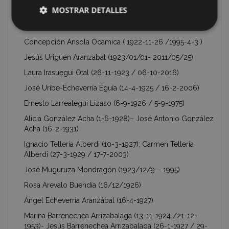
Maria Pilar Ortiz de Zárate Inchausti (1924) – Esperanza
MOSTRAR DETALLES
Ortiz de Zárate Inchausti (1927 / 28-3-2007)
Alberto Lizarralde Arechavaleta (28-7-1925 / 9-1-2011)
Concepción Ansola Ocamica ( 1922-11-26 /1995-4-3 )
Jesús Uriguen Aranzabal (1923/01/01- 2011/05/25)
Laura Irasuegui Otal (26-11-1923 / 06-10-2016)
José Uribe-Echeverría Eguía (14-4-1925 / 16-2-2006)
Ernesto Larreategui Lizaso (6-9-1926 / 5-9-1975)
Alicia González Acha (1-6-1928)– José Antonio González
Acha (16-2-1931)
Ignacio Telleria Alberdi (10-3-1927); Carmen Telleria
Alberdi (27-3-1929 / 17-7-2003)
José Muguruza Mondragón (1923/12/9 – 1995)
Rosa Arevalo Buendía (16/12/1926)
Ángel Echeverría Aranzábal (16-4-1927)
Marina Barrenechea Arrizabalaga (13-11-1924 /21-12-
1953)- Jesús Barrenechea Arrizabalaga (26-1-1927 / 29-