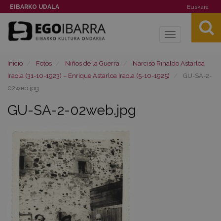
EIBARKO UDALA
Euskara
Toggle
navigation
Inicio
Fotos
Niños de la Guerra
Narciso Rinaldo Astarloa
Iraola (31-10-1923) – Enrique Astarloa Iraola (5-10-1925)
GU-SA-2-
02web.jpg
GU-SA-2-02web.jpg