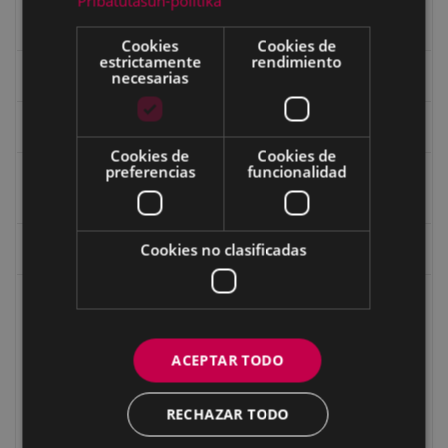
Pribatutasun-politika
Indalecio Ojanguren Diputación de Gipuzkoa
Cookies
Cookies de
estrictamente
rendimiento
necesarias
Juan Antonio Palacios HARRIA
Koko Dantzak
Cookies de
Cookies de
preferencias
funcionalidad
Martin y Jose Antonio Azpilikueta - "Atzo goizeko
ipuinak"
Cookies no clasificadas
Mujeres
Niños de la Guerra
Iñaki Alberdi Lesarri (1925/01/08 - 2009/05/12)
ACEPTAR TODO
Ángeles Arzallus Sologaistua (1929/09/02)
Narciso Rinaldo Astarloa Iraola (31-10-1923) – Enrique
RECHAZAR TODO
Astarloa Iraola (5-10-1925)