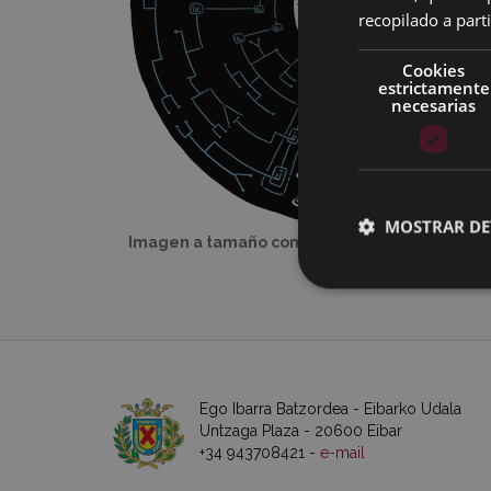
recopilado a parti
Cookies
estrictamente
necesarias
MOSTRAR DE
Imagen a tamaño completo:
428 KB
|
Visual
Ego Ibarra Batzordea - Eibarko Udala
Untzaga Plaza - 20600 Eibar
+34 943708421 -
e-mail