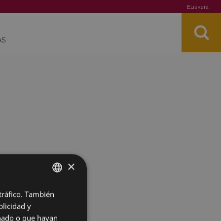
Euskara
AS
×
 tráfico. También
BASQUE
licidad y
SPANISH
onado o que hayan