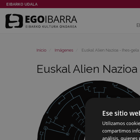
EIBARKO UDALA
E
Inicio
Imágenes
Euskal Alien Nazioa - Ihes-gela
Euskal Alien Nazioa
Ese sitio we
Utilizamos cookie
compartimos infor
análisis, quiene