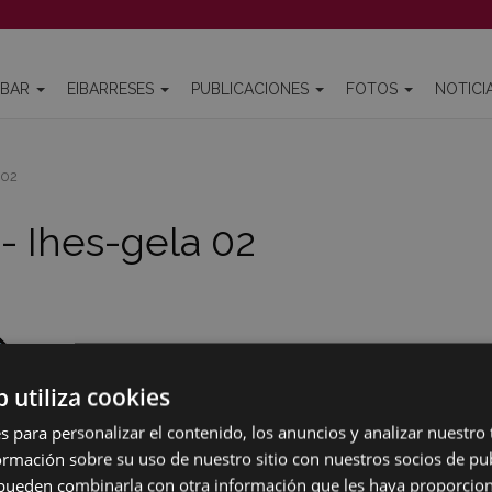
IBAR
EIBARRESES
PUBLICACIONES
FOTOS
NOTICI
 02
 - Ihes-gela 02
b utiliza cookies
s para personalizar el contenido, los anuncios y analizar nuestro
mación sobre su uso de nuestro sitio con nuestros socios de pub
s pueden combinarla con otra información que les haya proporci