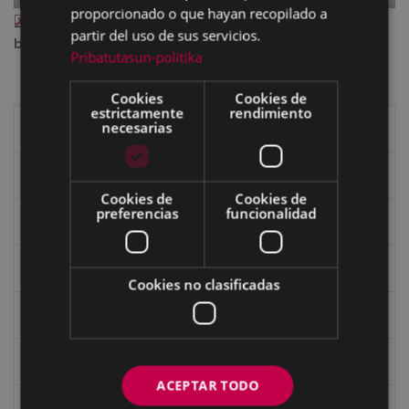
proporcionado o que hayan recopilado a
II_77_abr_191.pdf
— PDF document, 8.72 MB (9143060
partir del uso de sus servicios.
bytes)
Pribatutasun-politika
Cookies
Cookies de
estrictamente
rendimiento
necesarias
Libros de Eibar
Revista "Eibar"
Cookies de
Cookies de
preferencias
funcionalidad
eta kitto
Goi Argi
Cookies no clasificadas
Guía cultural
Bidegileak
ACEPTAR TODO
Revista "Gure Herria"