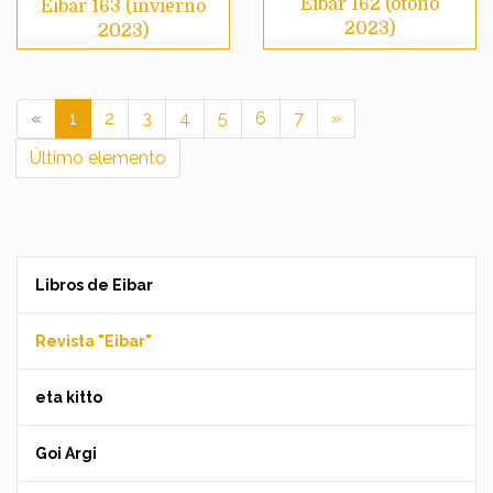
Eibar 162 (otoño
Eibar 163 (invierno
2023)
2023)
«
1
2
3
4
5
6
7
»
Último elemento
Libros de Eibar
Revista "Eibar"
eta kitto
Goi Argi