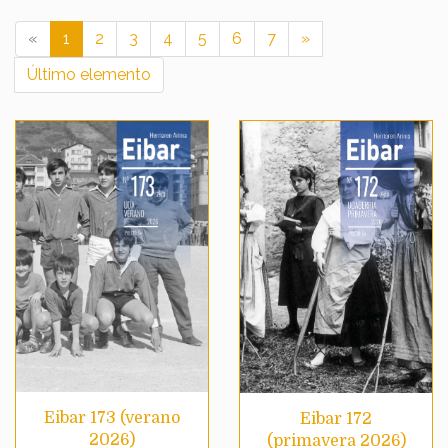
«
1
2
3
4
5
6
7
»
Último elemento
Eibar 173 (verano
Eibar 172
2026)
(primavera 2026)