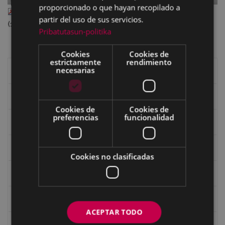
proporcionado o que hayan recopilado a
II_77_nov_196.pdf
— PDF document, 12.44 MB
partir del uso de sus servicios.
(13039320 bytes)
Pribatutasun-politika
Cookies
Cookies de
estrictamente
rendimiento
necesarias
Libros de Eibar
Revista "Eibar"
Cookies de
Cookies de
preferencias
funcionalidad
eta kitto
Goi Argi
Cookies no clasificadas
Guía cultural
Bidegileak
ACEPTAR TODO
Revista "Gure Herria"