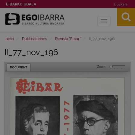
EIBARKO UDALA
Euskara
Toggle
navigation
Inicio
Publicaciones
Revista "Eibar"
II_77_nov_196
II_77_nov_196
Zoom
DOCUMENT