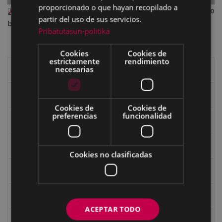
proporcionado o que hayan recopilado a
II_80_dic_227.pdf
— PDF document, 12.90 MB (13523080
partir del uso de sus servicios.
bytes)
Pribatutasun-politika
Cookies
Cookies de
estrictamente
rendimiento
necesarias
Libros de Eibar
Revista "Eibar"
Cookies de
Cookies de
preferencias
funcionalidad
eta kitto
Goi Argi
Cookies no clasificadas
Guía cultural
Bidegileak
ACEPTAR TODO
Revista "Gure Herria"