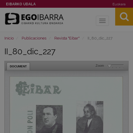
EIBARKO UDALA
Euskara
Toggle
navigation
Inicio
Publicaciones
Revista "Eibar"
II_80_dic_227
II_80_dic_227
Zoom
DOCUMENT