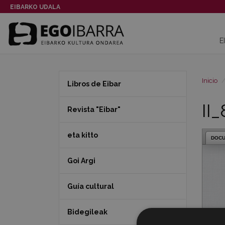
EIBARKO UDALA
E
Inicio
Libros de Eibar
II
Revista "Eibar"
eta kitto
DOC
Goi Argi
Guía cultural
Bidegileak