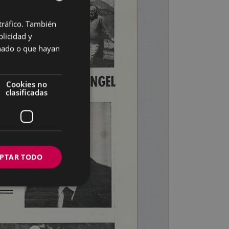
 tráfico. También
BASQUE
licidad y
SPANISH
onado o que hayan
Cookies no
clasificadas
PTAR TODO