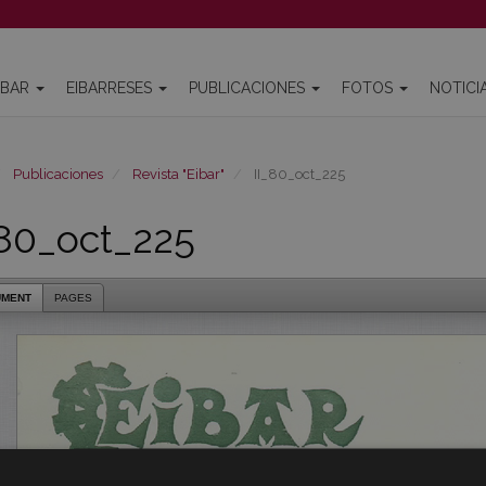
IBAR
EIBARRESES
PUBLICACIONES
FOTOS
NOTICI
Publicaciones
Revista "Eibar"
II_80_oct_225
_80_oct_225
UMENT
PAGES