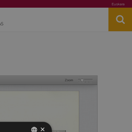
Euskara
AS
Zoom
×