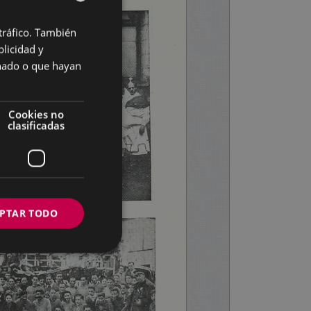
 tráfico. También
BASQUE
licidad y
SPANISH
onado o que hayan
Cookies no
clasificadas
PTAR TODO