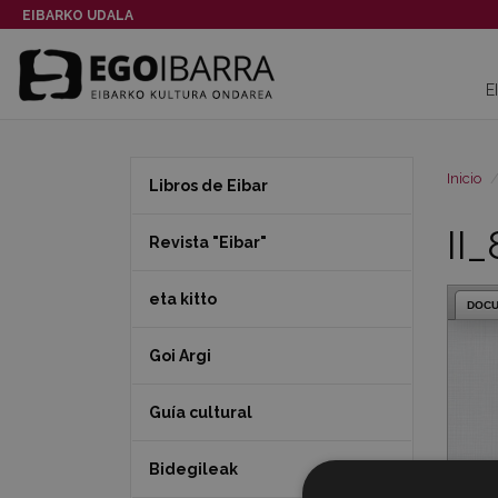
EIBARKO UDALA
E
Inicio
Libros de Eibar
II
Revista "Eibar"
eta kitto
DOC
Goi Argi
Guía cultural
Bidegileak