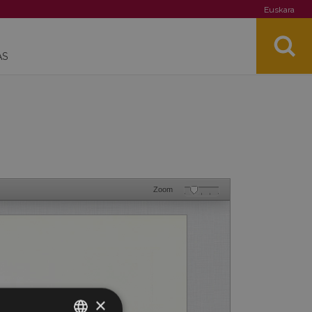
Euskara
AS
Zoom
×