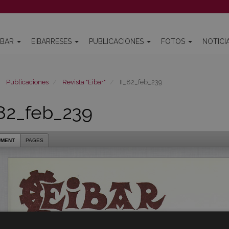
IBAR
EIBARRESES
PUBLICACIONES
FOTOS
NOTICI
Publicaciones
Revista "Eibar"
II_82_feb_239
_82_feb_239
UMENT
PAGES