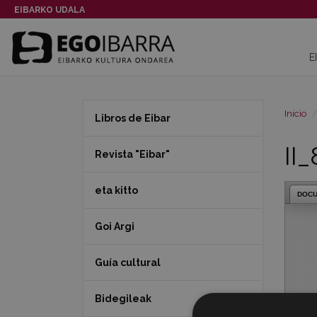
EIBARKO UDALA
E
Inicio
Libros de Eibar
II
Revista "Eibar"
eta kitto
DOC
Goi Argi
Guía cultural
Bidegileak