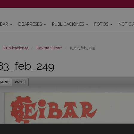
IBAR
EIBARRESES
PUBLICACIONES
FOTOS
NOTICI
Publicaciones
Revista "Eibar"
II_83_feb_249
_83_feb_249
UMENT
PAGES