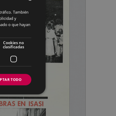
 tráfico. También
BASQUE
licidad y
SPANISH
onado o que hayan
Cookies no
clasificadas
PTAR TODO