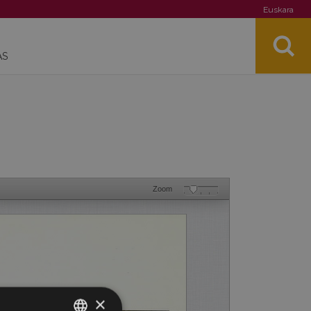
Euskara
AS
Zoom
×