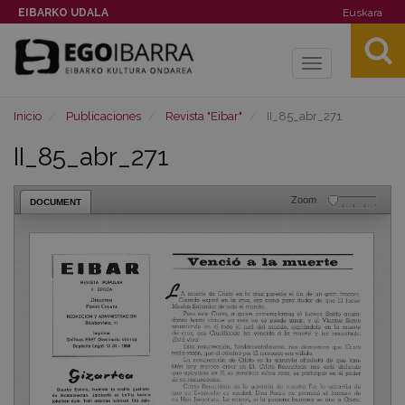
EIBARKO UDALA
Euskara
Toggle
navigation
Inicio
Publicaciones
Revista "Eibar"
II_85_abr_271
II_85_abr_271
Zoom
DOCUMENT