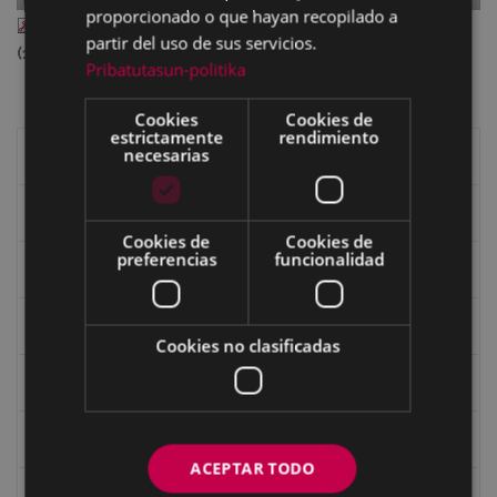
proporcionado o que hayan recopilado a
II_85_abr_271.pdf
— PDF document, 12.97 MB
partir del uso de sus servicios.
(13601184 bytes)
Pribatutasun-politika
Cookies
Cookies de
estrictamente
rendimiento
necesarias
Libros de Eibar
Revista "Eibar"
Cookies de
Cookies de
preferencias
funcionalidad
eta kitto
Goi Argi
Cookies no clasificadas
Guía cultural
Bidegileak
ACEPTAR TODO
Revista "Gure Herria"