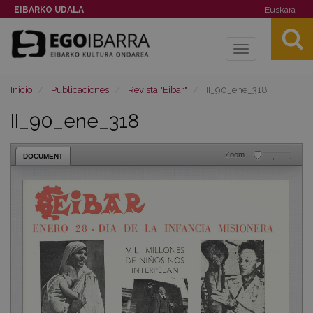
EIBARKO UDALA
Euskara
Toggle
navigation
Inicio
Publicaciones
Revista "Eibar"
II_90_ene_318
II_90_ene_318
Zoom
DOCUMENT