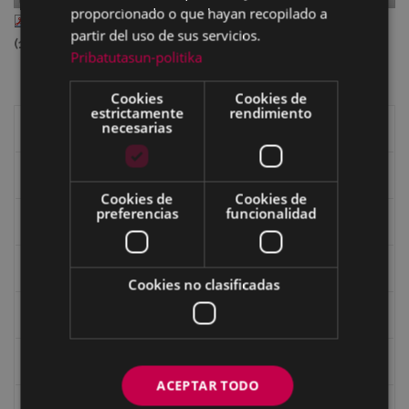
proporcionado o que hayan recopilado a
II_90_ene_318.pdf
— PDF document, 12.68 MB
partir del uso de sus servicios.
(13291341 bytes)
Pribatutasun-politika
Cookies
Cookies de
estrictamente
rendimiento
necesarias
Libros de Eibar
Revista "Eibar"
Cookies de
Cookies de
preferencias
funcionalidad
eta kitto
Goi Argi
Cookies no clasificadas
Guía cultural
Bidegileak
ACEPTAR TODO
Revista "Gure Herria"