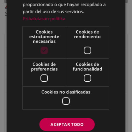
proporcionado o que hayan recopilado a
II_90_mar_320.pdf
— PDF document, 12.21 MB
partir del uso de sus servicios.
(12803561 bytes)
Pribatutasun-politika
Cookies
Cookies de
estrictamente
rendimiento
necesarias
Libros de Eibar
Revista "Eibar"
Cookies de
Cookies de
preferencias
funcionalidad
eta kitto
Goi Argi
Cookies no clasificadas
Guía cultural
Bidegileak
ACEPTAR TODO
Revista "Gure Herria"