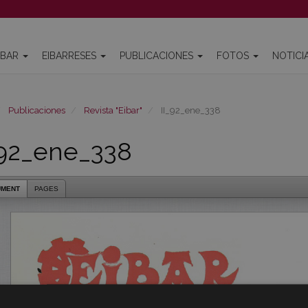
IBAR
EIBARRESES
PUBLICACIONES
FOTOS
NOTICI
Publicaciones
Revista "Eibar"
II_92_ene_338
_92_ene_338
UMENT
PAGES