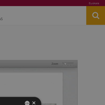
Euskara
AS
Zoom
×