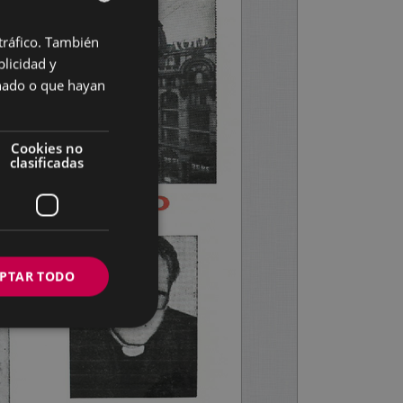
 tráfico. También
BASQUE
licidad y
SPANISH
onado o que hayan
Cookies no
clasificadas
PTAR TODO