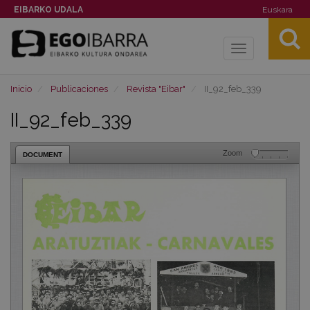
EIBARKO UDALA
Euskara
Toggle
navigation
Inicio
Publicaciones
Revista "Eibar"
II_92_feb_339
II_92_feb_339
Zoom
DOCUMENT