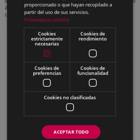
proporcionado o que hayan recopilado a
II_92_feb_339.pdf
— PDF document, 12.25 MB
partir del uso de sus servicios.
(12846010 bytes)
Pribatutasun-politika
Cookies
Cookies de
estrictamente
rendimiento
necesarias
Libros de Eibar
Revista "Eibar"
Cookies de
Cookies de
preferencias
funcionalidad
eta kitto
Goi Argi
Cookies no clasificadas
Guía cultural
Bidegileak
ACEPTAR TODO
Revista "Gure Herria"