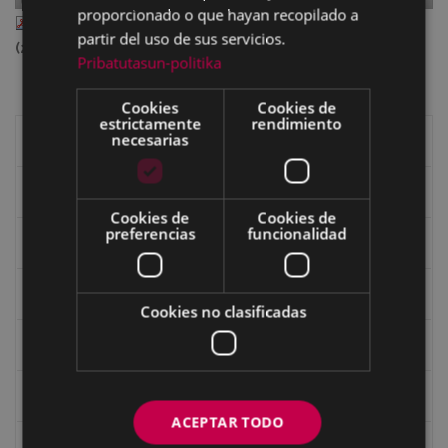
proporcionado o que hayan recopilado a
Reescaneo_III_19.pdf
— PDF document, 20.05 MB
partir del uso de sus servicios.
(21022304 bytes)
Pribatutasun-politika
Cookies
Cookies de
estrictamente
rendimiento
necesarias
Libros de Eibar
Revista "Eibar"
Cookies de
Cookies de
preferencias
funcionalidad
eta kitto
Goi Argi
Cookies no clasificadas
Guía cultural
Bidegileak
ACEPTAR TODO
Revista "Gure Herria"