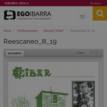
EIBARKO UDALA
Euskara
Toggle
navigation
Inicio
Publicaciones
Revista "Eibar"
Reescaneo_III_19
Reescaneo_III_19
Zoom
DOCUMENT