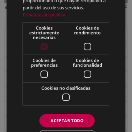
proporcionado o que hayan recopilado a
eibar 102.pdf
— PDF document, 5.86 MB (6146702 bytes)
partir del uso de sus servicios.
Pribatutasun-politika
Cookies
Cookies de
estrictamente
rendimiento
Libros de Eibar
necesarias
Revista "Eibar"
Cookies de
Cookies de
eta kitto
preferencias
funcionalidad
Goi Argi
Cookies no clasificadas
Guía cultural
Bidegileak
ACEPTAR TODO
Revista "Gure Herria"