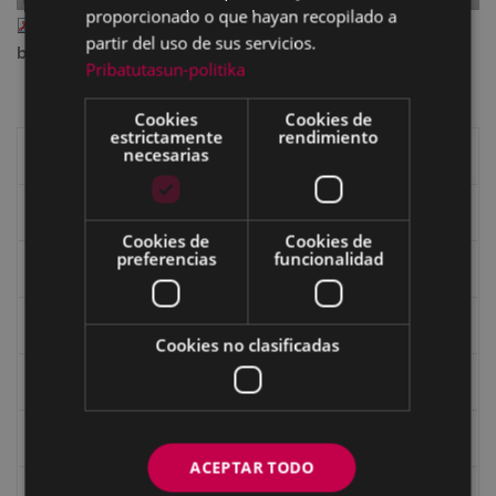
proporcionado o que hayan recopilado a
eibar 104.pdf
— PDF document, 4.06 MB (4254440
partir del uso de sus servicios.
bytes)
Pribatutasun-politika
Cookies
Cookies de
estrictamente
rendimiento
necesarias
Libros de Eibar
Revista "Eibar"
Cookies de
Cookies de
preferencias
funcionalidad
eta kitto
Goi Argi
Cookies no clasificadas
Guía cultural
Bidegileak
ACEPTAR TODO
Revista "Gure Herria"