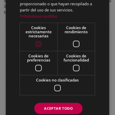
proporcionado o que hayan recopilado a
eibar_108_84.pdf
— PDF document, 4.40 MB (4611747
partir del uso de sus servicios.
bytes)
Pribatutasun-politika
Cookies
Cookies de
estrictamente
rendimiento
necesarias
Libros de Eibar
Revista "Eibar"
Cookies de
Cookies de
preferencias
funcionalidad
eta kitto
Goi Argi
Cookies no clasificadas
Guía cultural
Bidegileak
ACEPTAR TODO
Revista "Gure Herria"