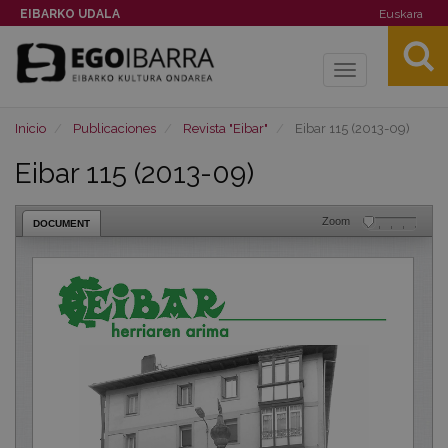
EIBARKO UDALA
Euskara
Toggle
navigation
Inicio
Publicaciones
Revista "Eibar"
Eibar 115 (2013-09)
Eibar 115 (2013-09)
Zoom
DOCUMENT