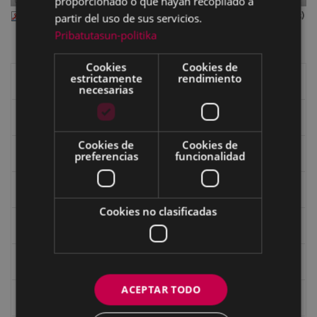
proporcionado o que hayan recopilado a
eibar-115.pdf
— PDF document, 6.96 MB (7302584 bytes)
partir del uso de sus servicios.
Pribatutasun-politika
Cookies
Cookies de
estrictamente
rendimiento
Libros de Eibar
necesarias
Revista "Eibar"
Cookies de
Cookies de
eta kitto
preferencias
funcionalidad
Goi Argi
Cookies no clasificadas
Guía cultural
Bidegileak
ACEPTAR TODO
Revista "Gure Herria"