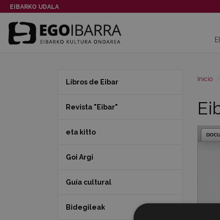
EIBARKO UDALA
E
Inicio
Libros de Eibar
Ei
Revista "Eibar"
eta kitto
DOC
Goi Argi
Guía cultural
Bidegileak