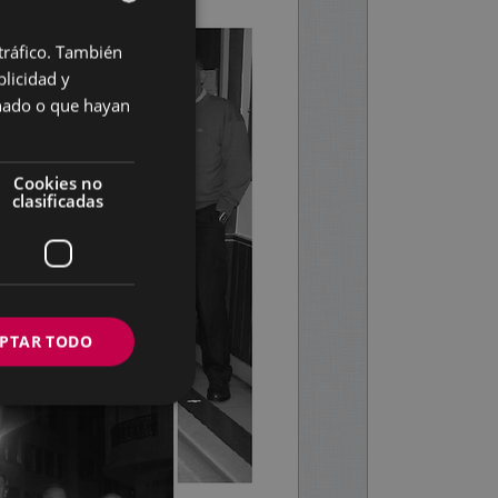
 tráfico. También
BASQUE
licidad y
SPANISH
onado o que hayan
Cookies no
clasificadas
PTAR TODO