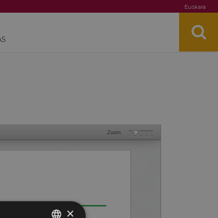
Euskara
AS
Zoom
×