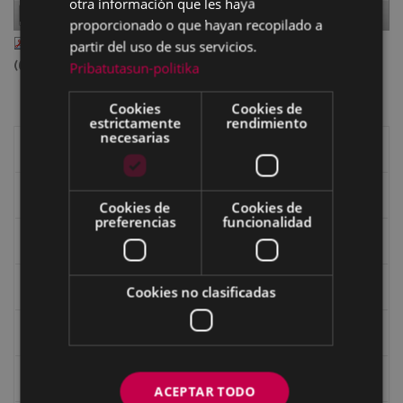
otra información que les haya
Page
1
of
48
proporcionado o que hayan recopilado a
eibar 154 linkatuta.pdf
— PDF document, 6.01 MB
partir del uso de sus servicios.
(6297808 bytes)
Pribatutasun-politika
Cookies
Cookies de
estrictamente
rendimiento
necesarias
Libros de Eibar
Revista "Eibar"
Cookies de
Cookies de
preferencias
funcionalidad
eta kitto
Goi Argi
Cookies no clasificadas
Guía cultural
Bidegileak
ACEPTAR TODO