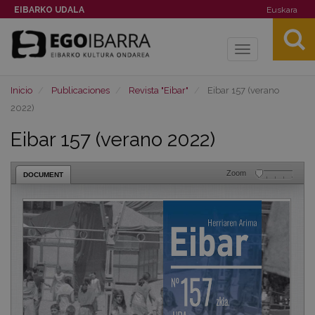
EIBARKO UDALA
Euskara
Toggle
navigation
Inicio
Publicaciones
Revista "Eibar"
Eibar 157 (verano
2022)
Eibar 157 (verano 2022)
Zoom
DOCUMENT