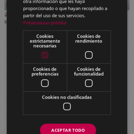
otra información que les haya
Page
1
of
48
proporcionado o que hayan recopilado a
eibar_157 link.pdf
— PDF document, 2.85 MB (2984690
partir del uso de sus servicios.
bytes)
Pribatutasun-politika
Cookies
Cookies de
estrictamente
rendimiento
necesarias
Libros de Eibar
Revista "Eibar"
Cookies de
Cookies de
preferencias
funcionalidad
eta kitto
Goi Argi
Cookies no clasificadas
Guía cultural
Bidegileak
ACEPTAR TODO