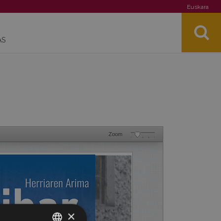
Euskara
AS
Zoom
×