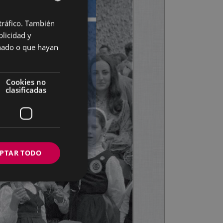
 tráfico. También
BASQUE
licidad y
SPANISH
onado o que hayan
Cookies no
clasificadas
PTAR TODO