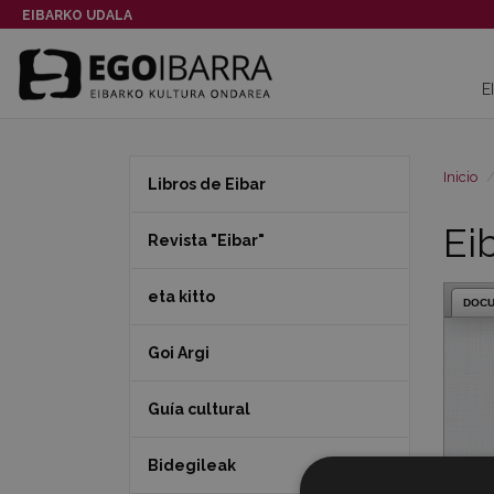
EIBARKO UDALA
E
Inicio
Libros de Eibar
Ei
Revista "Eibar"
eta kitto
DOC
Goi Argi
Guía cultural
Bidegileak