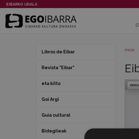
EIBARKO UDALA
E
Inicio
Libros de Eibar
Ei
Revista "Eibar"
eta kitto
DOC
Goi Argi
Guía cultural
Bidegileak