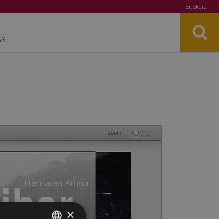
Euskara
AS
Zoom
×