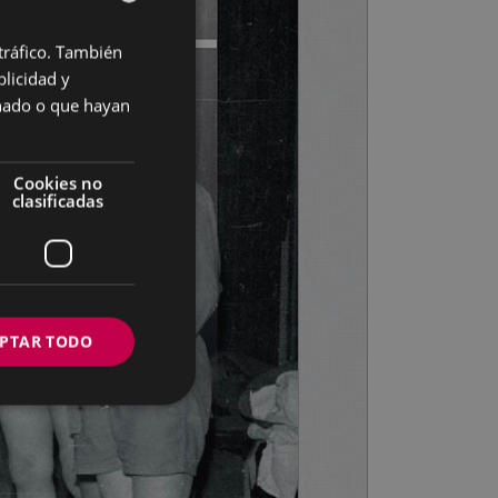
 tráfico. También
BASQUE
licidad y
SPANISH
onado o que hayan
Cookies no
clasificadas
PTAR TODO