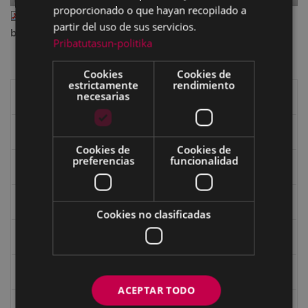
proporcionado o que hayan recopilado a
eibar_126.pdf
— PDF document, 6.21 MB (6507962
partir del uso de sus servicios.
bytes)
Pribatutasun-politika
Cookies
Cookies de
estrictamente
rendimiento
necesarias
Libros de Eibar
Revista "Eibar"
Cookies de
Cookies de
preferencias
funcionalidad
eta kitto
Goi Argi
Cookies no clasificadas
Guía cultural
Bidegileak
ACEPTAR TODO
Revista "Gure Herria"