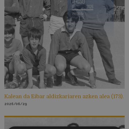
Kalean da Eibar aldizkariaren azken alea (173).
2026/06/29