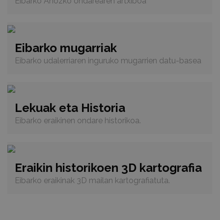
Eibarko Ahozko ondarearen artxiboa
Eibarko mugarriak
Eibarko udalerriaren inguruko mugarrien datu-basea
Lekuak eta Historia
Eibarko eraikinen ondare historikoa.
Eraikin historikoen 3D kartografia
Eibarko eraikinak 3D mailan kartografiatuta.