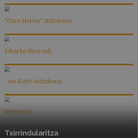
"Gure Herria" aldizkaria
Eibarko liburuak
...eta Kitto! aldizkaria
Bideoteka
Txirrindularitza