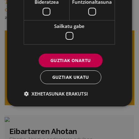
Txirrindulari Elkartearen mendeurrenak
Bideratzea
Funtzionaltasuna
ospatzen dira
2026/06/10
Sailkatu gabe
Jaso albiste-boletina
Sartu zure helbidea eta jaso gure albisteak emailez.
GUZTIAK ONARTU
Zure e-posta helbidea
GUZTIAK UKATU
XEHETASUNAK ERAKUTSI
Bidali
Eibartarren Ahotan