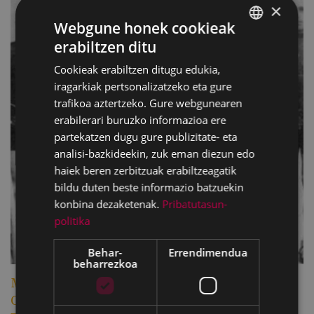
×
Webgune honek cookieak
erabiltzen ditu
BASQUE
Cookieak erabiltzen ditugu edukia,
SPANISH
iragarkiak pertsonalizatzeko eta gure
trafikoa aztertzeko. Gure webgunearen
erabilerari buruzko informazioa ere
partekatzen dugu gure publizitate- eta
analisi-bazkideekin, zuk eman diezun edo
haiek beren zerbitzuak erabiltzeagatik
bildu duten beste informazio batzuekin
konbina dezaketenak.
Pribatutasun-
politika
Behar-
Errendimendua
beharrezkoa
Mende bat txirrindularitza bultzatzen: aurten
GAC bizikleten fabrikazioaren eta Eibarko