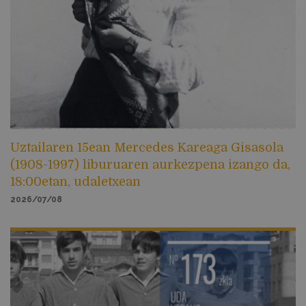
Uztailaren 15ean Mercedes Kareaga Gisasola
(1908-1997) liburuaren aurkezpena izango da,
18:00etan, udaletxean
2026/07/08